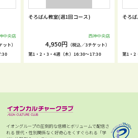
(週1回コース)
そろばん教室(週1回コース)
西神中央店
西神
50円
4,950円
（税込／3チケット）
（税込／3チケ
（木）16:30～17:30
第1・2・3・4週（木）17:30～18:3
イオングループの圧倒的な信頼とボリュームで配信さ
れる
世代・性別関係なく好奇心をくすぐられる「学