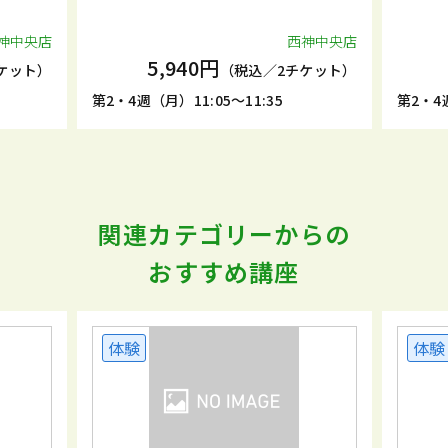
西神中央店
西神中央
円
5,940円
（税込／2チケット）
（税込／2チケット
05～11:35
第2・4週（月）11:40～12:10
関連カテゴリーからの
おすすめ講座
体験