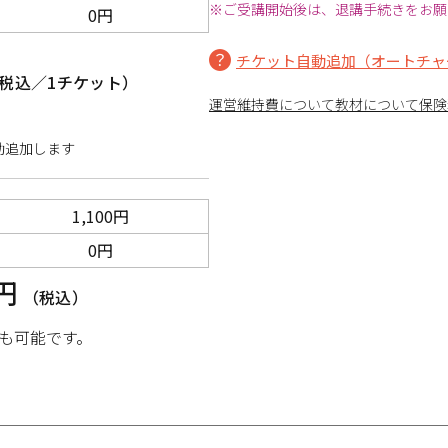
※ご受講開始後は、退講手続きをお願
0円
チケット自動追加（オートチャ
税込／1チケット）
運営維持費について
教材について
保険
動追加します
1,100円
0円
0円
（税込）
も可能です。