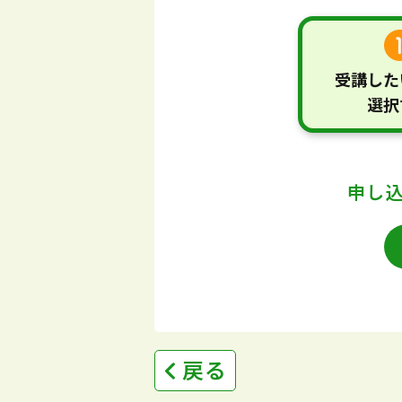
受講した
選択
申し
戻る