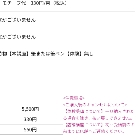
、モチーフ代 330円/月（税込）
定がございません
定がございません
持物【本講座】筆または筆ペン【体験】無し
<注意事項>
<ご購入後のキャンセルについて>
5,500円
【体験受講について】一旦納入された
る場合を除き、払い戻しできません。
330円
【店舗講座について】初回受講前のキ
550円
前までに店舗へご連絡ください。