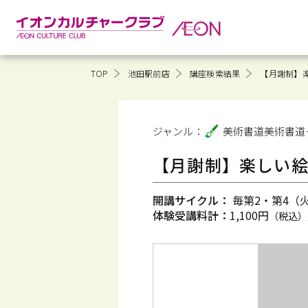
TOP
池田駅前店
講座検索結果
【月謝制】
ジャンル：
美術書道
美術書道
【月謝制】楽しい
開講サイクル：
毎第2・第4（火）
体験受講料計：
1,100円
（税込）