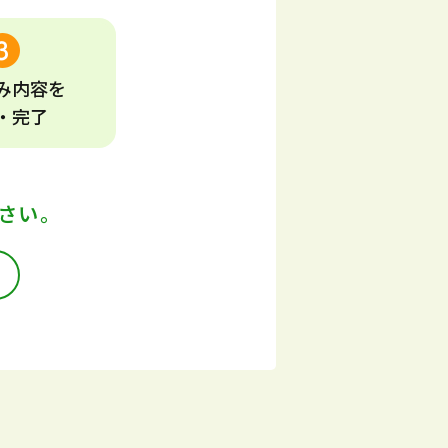
み
内容
を
・完了
さい。