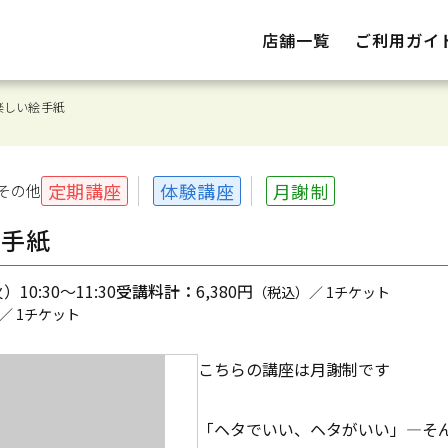
店舗一覧
ご利用ガイ
楽しい絵手紙
定期講座
体験講座
月謝制
その他
絵手紙
10:30～11:30
受講料計：
6,380円
（税込）／ 1チケット
／ 1チケット
こちらの講座は月謝制です
「ヘタでいい、ヘタがいい」―そ