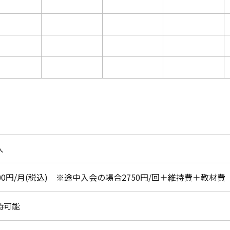
人
500円/月(税込) ※途中入会の場合2750円/回＋維持費＋教材費
時可能