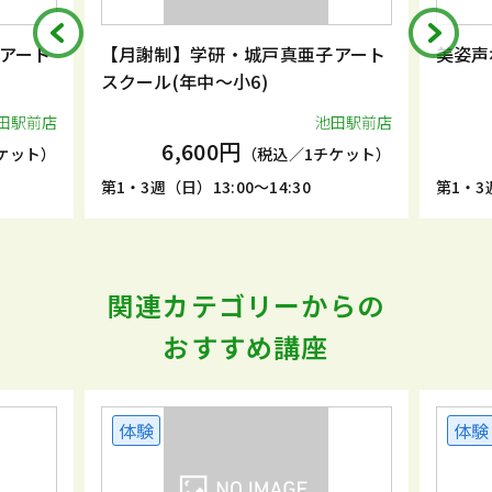
アート
【月謝制】学研・城戸真亜子アート
美姿声
スクール(年中～小6)
田駅前店
池田駅前店
6,600円
ケット）
（税込／1チケット）
第1・3週（日）13:00～14:30
第1・3週
関連カテゴリーからの
おすすめ講座
体験
体験