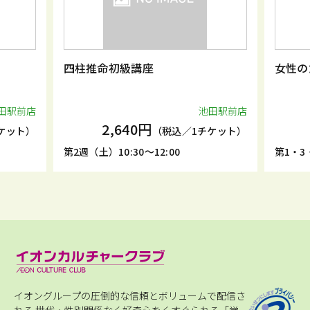
四柱推命初級講座
女性の
田駅前店
池田駅前店
2,640円
ケット）
（税込／1チケット）
第2週（土）10:30～12:00
第1・3・
イオングループの圧倒的な信頼とボリュームで配信さ