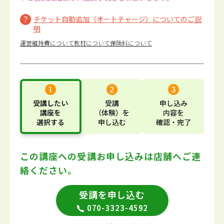
チケット自動追加（オートチャージ）についてのご説
明
運営維持費について
教材について
保険料について
受講したい
受講
申し込み
講座
を
（体験）
を
内容
を
選択する
申し込む
確認・完了
この講座への受講お申し込みは
店舗へご連
絡ください。
受講を申し込む
070-3323-4592