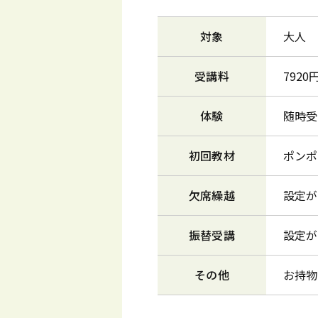
対象
大人
受講料
792
体験
随時受
初回教材
ポンポ
欠席繰越
設定が
振替受講
設定が
その他
お持物