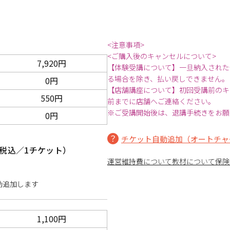
<注意事項>
<ご購入後のキャンセルについて>
7,920円
【体験受講について】一旦納入された
る場合を除き、払い戻しできません。
0円
【店舗講座について】初回受講前のキ
550円
前までに店舗へご連絡ください。
※ご受講開始後は、退講手続きをお願
0円
チケット自動追加（オートチャ
税込／1チケット）
運営維持費について
教材について
保険
動追加します
1,100円