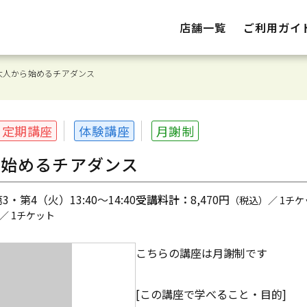
店舗一覧
ご利用ガイ
大人から始めるチアダンス
定期講座
体験講座
月謝制
ら始めるチアダンス
・第4（火）13:40～14:40
受講料計：
8,470円
（税込）／ 1チケ
／ 1チケット
こちらの講座は月謝制です
[この講座で学べること・目的]