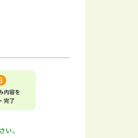
み
内容
を
・完了
さい。