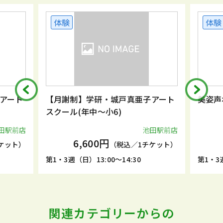
体験
体験
アート
【月謝制】学研・城戸真亜子アート
美姿声
スクール(年中～小6)
田駅前店
池田駅前店
6,600円
ケット）
（税込／1チケット）
第1・3週（日）13:00～14:30
第1・3週
関連カテゴリーからの