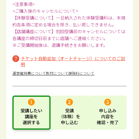
<注意事項>
<ご購入後のキャンセルについて>
【体験受講について】一旦納入された体験受講料は、本規
約各条項に定める場合を除き、払い戻しできません。
【店舗講座について】初回受講前のキャンセルについては
各講座の締切日前までに店舗へご連絡ください。
※ご受講開始後は、退講手続きをお願いします。
チケット自動追加（オートチャージ）についてのご説
明
運営維持費について
教材について
保険料について
受講したい
受講
申し込み
講座
を
（体験）
を
内容
を
選択する
申し込む
確認・完了