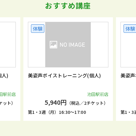
おすすめ講座
体験
体験
人)
美姿声ボイストレーニング(個人)
美姿声
田駅前店
池田駅前店
5,940円
ケット）
（税込／2チケット）
第1・3週（月）16:30～17:00
第1・3週