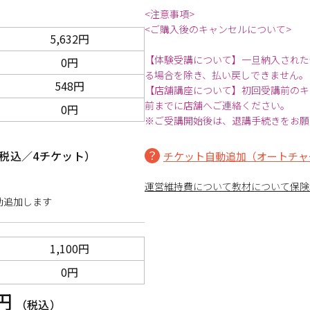
<注意事項>
<ご購入後のキャンセルについて>
5,632円
【体験受講について】一旦納入された
0円
る場合を除き、払い戻しできません。
548円
【店舗講座について】初回受講前のキ
前までに店舗へご連絡ください。
0円
※ご受講開始後は、退講手続きをお願
税込／4チケット）
チケット自動追加（オートチャ
運営維持費について
教材について
保険
動追加します
1,100円
0円
0円
（税込）