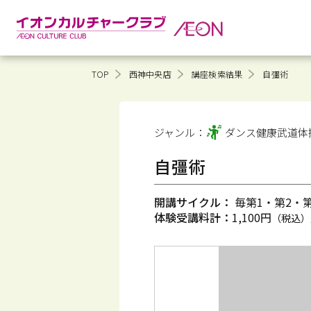
TOP
西神中央店
講座検索結果
自彊術
ジャンル：
ダンス健康
武道体
自彊術
開講サイクル：
毎第1・第2・第3
体験受講料計：
1,100円
（税込）