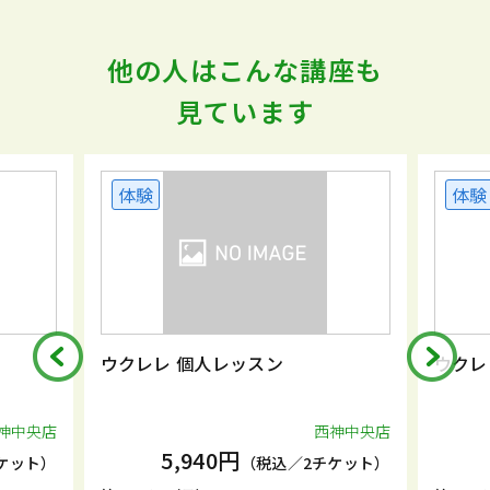
他の人はこんな講座も
見ています
体験
体験
ウクレレ 個人レッスン
ウクレ
神中央店
西神中央店
5,940円
ケット）
（税込／2チケット）