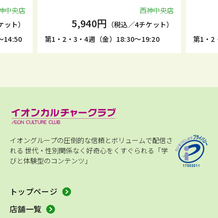
神中央店
西神中央店
5,940円
ケット）
（税込／4チケット）
14:50
第1・2・3・4週（金）18:30～19:20
第1・2・
イオングループの圧倒的な信頼とボリュームで配信さ
れる
世代・性別関係なく好奇心をくすぐられる「学
びと体験型のコンテンツ」
トップページ
店舗一覧