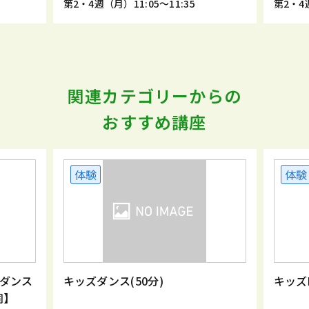
第2・4週（月）11:05～11:35
第2・4週
関連カテゴリーからの
おすすめ講座
体験
体験
ダンス
キッズダンス(50分)
キッズ
同】