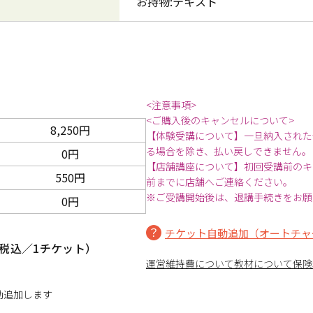
お持物:テキスト
<注意事項>
<ご購入後のキャンセルについて>
8,250円
【体験受講について】一旦納入された
る場合を除き、払い戻しできません。
0円
【店舗講座について】初回受講前のキ
550円
前までに店舗へご連絡ください。
※ご受講開始後は、退講手続きをお願
0円
チケット自動追加（オートチャ
税込／1チケット）
運営維持費について
教材について
保険
動追加します