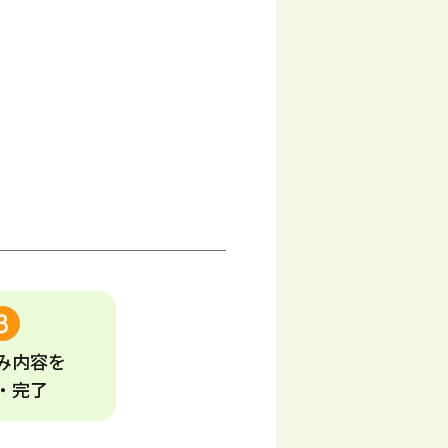
み
内容
を
・完了