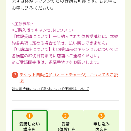
まずは体験レッスンからの受講も可能です。
お気軽に
お申し込みください。
<注意事項>
<ご購入後のキャンセルについて>
【体験受講について】一旦納入された体験受講料は、本規
約各条項に定める場合を除き、払い戻しできません。
【店舗講座について】初回受講前のキャンセルについては
各講座の締切日前までに店舗へご連絡ください。
※ご受講開始後は、退講手続きをお願いします。
チケット自動追加（オートチャージ）についてのご説
明
運営維持費について
教材について
保険料について
受講したい
受講
申し込み
講座
を
（体験）
を
内容
を