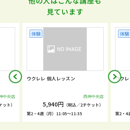
他の人はこんな講座も
見ています
体験
体験
ウクレレ 個人レッスン
ウクレ
神中央店
西神中央店
5,940円
ケット）
（税込／2チケット）
第2・4週（月）11:05～11:35
第2・4週