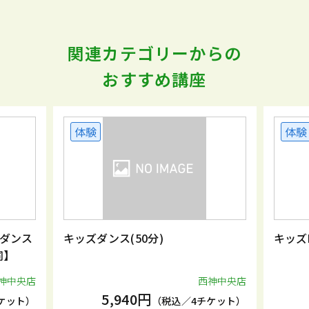
関連カテゴリーからの
おすすめ講座
体験
体験
ダンス
キッズダンス(50分)
キッズ
同】
神中央店
西神中央店
5,940円
ケット）
（税込／4チケット）