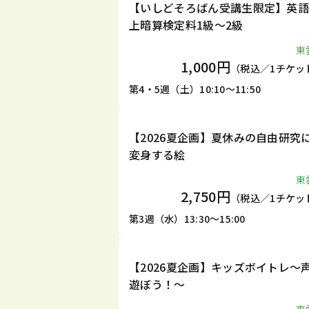
1DAY
【いしどそろばん受講生限定】英
上暗算検定料1級～2級
東
1,000円
（税込／1チケッ
第4・5週（土）10:10～11:50
1DAY
【2026夏企画】夏休みの自由研究
変身する絵
東
2,750円
（税込／1チケッ
第3週（水）13:30～15:00
1DAY
【2026夏企画】キッズボイトレ～
遊ぼう！～