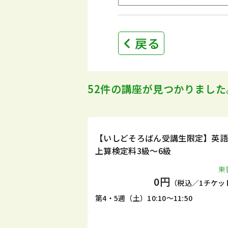
戻る
52件の講座が見つかりました
1DAY
無料
【いしどそろばん受講生限定】英
上算検定料3級～6級
東
0円
（税込／1チケッ
第4・5週（土）10:10～11:50