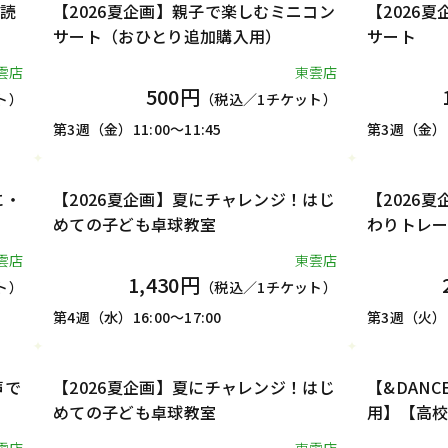
1DAY
1DAY
語読
【2026夏企画】親子で楽しむミニコン
【2026
サート（おひとり追加購入用）
サート
雲店
東雲店
500円
ト）
（税込／1チケット）
第3週（金）11:00～11:45
第3週（金）11
1DAY
1DAY
に・
【2026夏企画】夏にチャレンジ！はじ
【2026
めての子ども卓球教室
わりトレ
雲店
東雲店
1,430円
ト）
（税込／1チケット）
第4週（水）16:00～17:00
第3週（火）10
1DAY
1DAY
声で
【2026夏企画】夏にチャレンジ！はじ
【&DAN
めての子ども卓球教室
用】【高校
ツ保険料