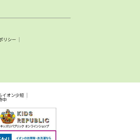
ポリシー
らイオン少短
時中