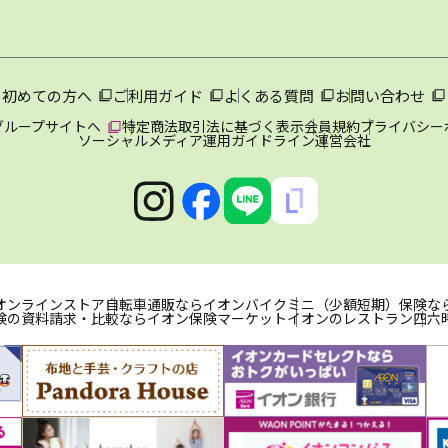
初めての方へ
ご利用ガイド
よくある質問
お問い合わせ
グループサイトへ
特定商法取引法に基づく表示
会員規約
プライバシー
ソーシャルメディア運用ガイドライン
運営会社
オンラインストア
自転車通販ならイオンバイク
ミニ（少額短期）保険な
険の資料請求・比較ならイオン保険マーケット
イオンのレストラン
四六