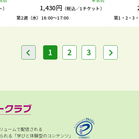
雲店
東雲店
1,430円
ト）
（税込／1チケット）
第2週（水）16:00～17:00
第1・2・3・
1
2
3
リュームで配信される
られる「学びと体験型のコンテンツ」