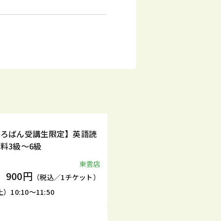
そろばん受講生限定】英語読
料3級～6級
東雲店
900円
（税込／1チケット）
10:10～11:50