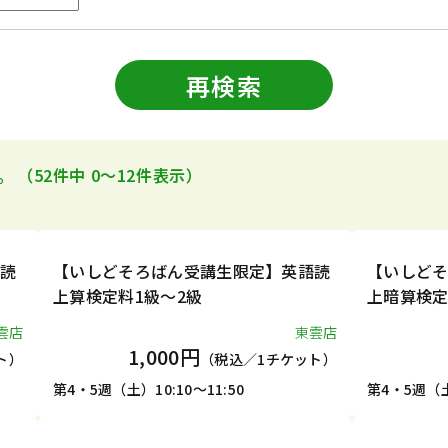
再検索
。
（52件中 0〜12件表示）
1DAY
1DAY
語読
【いしどそろばん受講生限定】英語読
【いしど
上算検定料1級～2級
上暗算検定
雲店
東雲店
1,000円
ト）
（税込／1チケット）
第4・5週（土）10:10～11:50
第4・5週（土）