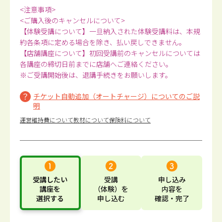
<注意事項>
<ご購入後のキャンセルについて>
【体験受講について】一旦納入された体験受講料は、本規
約各条項に定める場合を除き、払い戻しできません。
【店舗講座について】初回受講前のキャンセルについては
各講座の締切日前までに店舗へご連絡ください。
※ご受講開始後は、退講手続きをお願いします。
チケット自動追加（オートチャージ）についてのご説
明
運営維持費について
教材について
保険料について
受講したい
受講
申し込み
講座
を
（体験）
を
内容
を
選択する
申し込む
確認・完了