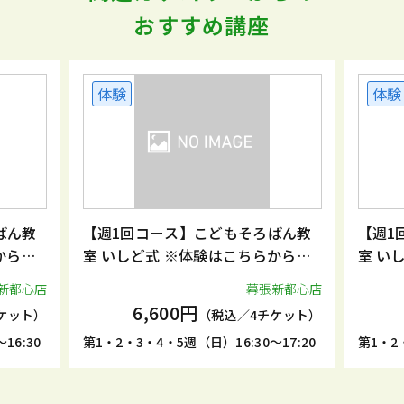
おすすめ講座
体験
体験
ばん教
【週1回コース】こどもそろばん教
【週1
からお
室 いしど式 ※体験はこちらからお
室 い
申込みください。
申込み
新都心店
幕張新都心店
6,600円
ケット）
（税込／4チケット）
16:30
第1・2・3・4・5週（日）16:30～17:20
第1・2