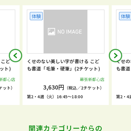
体験
体験
 こど
くせのない美しい字が書ける こど
くせの
ット)
も書道「毛筆・硬筆」(2チケット)
も書道
新都心店
幕張新都心店
3,630円
ケット）
（税込／2チケット）
第2・4週（火）16:45～18:00
第2・4週
関連カテゴリーからの