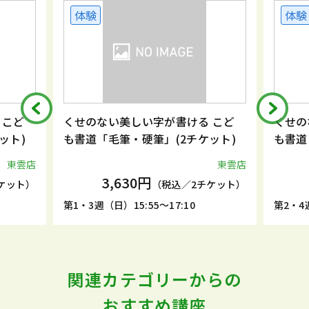
体験
体験
こど
くせのない美しい字が書ける こど
くせの
ット)
も書道「毛筆・硬筆」(2チケット)
も書道
東雲店
東雲店
3,630円
ケット）
（税込／2チケット）
第1・3週（日）15:55～17:10
第2・4週
関連カテゴリーからの
おすすめ講座