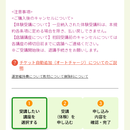
<注意事項>
<ご購入後のキャンセルについて>
【体験受講について】一旦納入された体験受講料は、本規
約各条項に定める場合を除き、払い戻しできません。
【店舗講座について】初回受講前のキャンセルについては
各講座の締切日前までに店舗へご連絡ください。
※ご受講開始後は、退講手続きをお願いします。
チケット自動追加（オートチャージ）についてのご説
明
運営維持費について
教材について
保険料について
受講したい
受講
申し込み
講座
を
（体験）
を
内容
を
選択する
申し込む
確認・完了