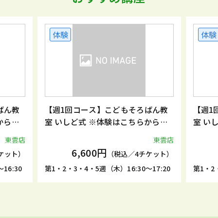
体験
体験
ばん教
【週1回コース】こどもそろばん教
【週1
からお
室 いしど式 ※体験はこちらからお
室 い
申込みください。
申込み
東雲店
東雲店
6,600円
ケット）
（税込／4チケット）
16:30
第1・2・3・4・5週（木）16:30～17:20
第1・2