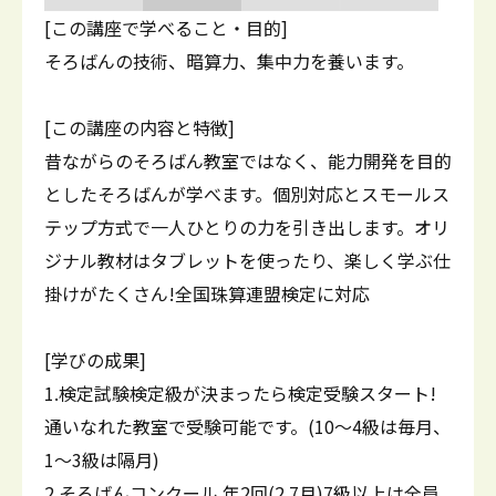
[この講座で学べること・目的]
そろばんの技術、暗算力、集中力を養います。
[この講座の内容と特徴]
昔ながらのそろばん教室ではなく、能力開発を目的
としたそろばんが学べます。個別対応とスモールス
テップ方式で一人ひとりの力を引き出します。オリ
ジナル教材はタブレットを使ったり、楽しく学ぶ仕
掛けがたくさん!全国珠算連盟検定に対応
[学びの成果]
1.検定試験検定級が決まったら検定受験スタート!
通いなれた教室で受験可能です。(10～4級は毎月、
1～3級は隔月)
2.そろばんコンクール 年2回(2.7月)7級以上は全員