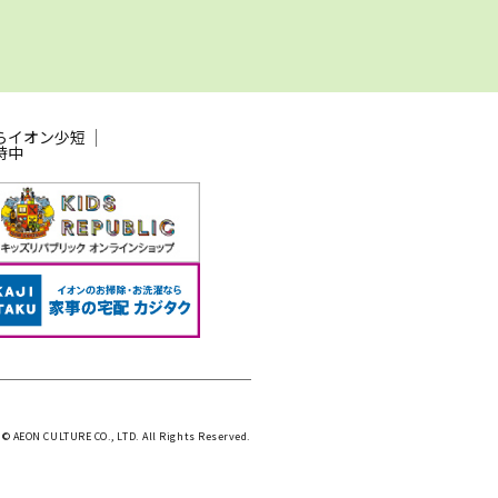
らイオン少短
時中
 © AEON CULTURE CO., LTD. All Rights Reserved.