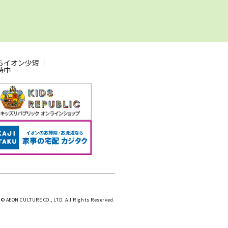
らイオン少短
時中
 © AEON CULTURE CO., LTD. All Rights Reserved.