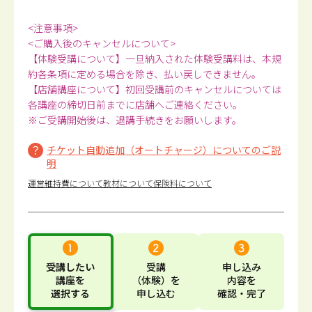
<注意事項>
<ご購入後のキャンセルについて>
【体験受講について】一旦納入された体験受講料は、本規
約各条項に定める場合を除き、払い戻しできません。
【店舗講座について】初回受講前のキャンセルについては
各講座の締切日前までに店舗へご連絡ください。
※ご受講開始後は、退講手続きをお願いします。
チケット自動追加（オートチャージ）についてのご説
明
運営維持費について
教材について
保険料について
受講したい
受講
申し込み
講座
を
（体験）
を
内容
を
選択する
申し込む
確認・完了