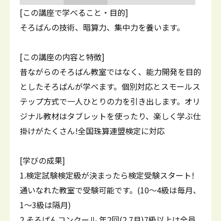
[この講座で学べること・目的]
そろばんの技術、暗算力、集中力を養います。
[この講座の内容と特徴]
昔ながらのそろばん教室ではなく、能力開発を目的
としたそろばんが学べます。個別対応とスモールス
テップ方式で一人ひとりの力を引き出します。オリ
ジナル教材はタブレットを使ったり、楽しく学ぶ仕
掛けがたくさん!全国珠算連盟検定に対応
[学びの成果]
1.検定試験検定級が決まったら検定受験スタート!
通いなれた教室で受験可能です。(10～4級は毎月、
1～3級は隔月)
2.そろばんコンクール 年2回(2.7月)7級以上は全員