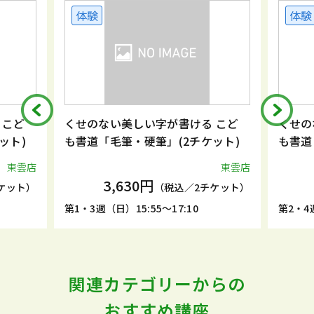
体験
体験
 こど
くせのない美しい字が書ける こど
くせの
ット)
も書道「毛筆・硬筆」(2チケット)
も書道
東雲店
東雲店
3,630円
ケット）
（税込／2チケット）
第1・3週（日）15:55～17:10
第2・4週
関連カテゴリーからの
おすすめ講座