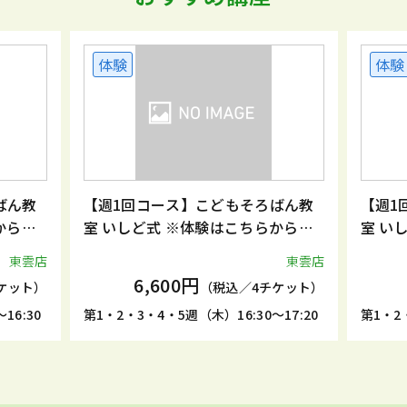
体験
体験
ばん教
【週1回コース】こどもそろばん教
【週1
からお
室 いしど式 ※体験はこちらからお
室 い
申込みください。
申込み
東雲店
東雲店
6,600円
ケット）
（税込／4チケット）
16:30
第1・2・3・4・5週（木）16:30～17:20
第1・2