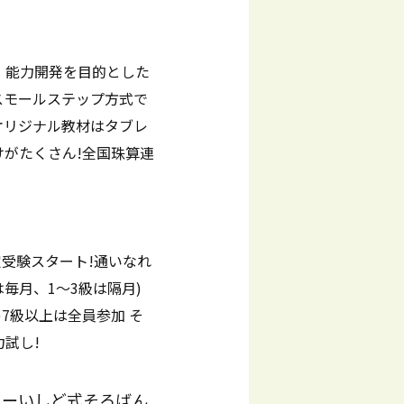
、能力開発を目的とした
スモールステップ方式で
オリジナル教材はタブレ
がたくさん!全国珠算連
定受験スタート!通いなれ
は毎月、1～3級は隔月)
月)7級以上は全員参加 そ
試し!
ャーいしど式そろばん