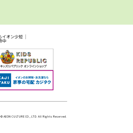
らイオン少短
時中
 © AEON CULTURE CO., LTD. All Rights Reserved.