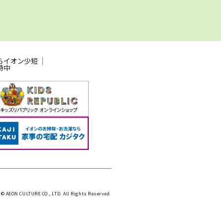
らイオン少短
時中
 © AEON CULTURE CO., LTD. All Rights Reserved.