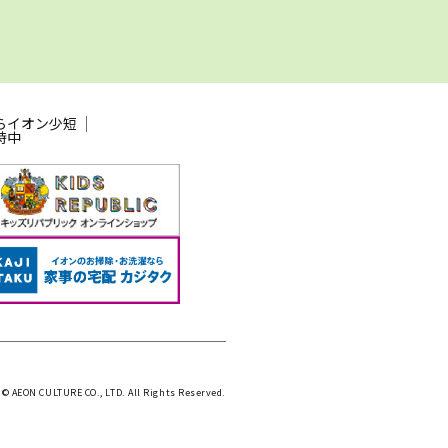
らイオン少短
時中
 © AEON CULTURE CO., LTD. All Rights Reserved.