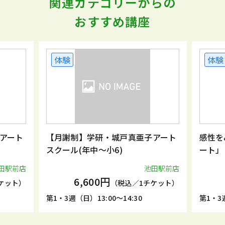
関連カテゴリーからの
おすすめ講座
体験
体験
アート
【月謝制】学研・城戸真亜子アート
感性を
スクール(年中～小6)
ート」
田駅前店
池田駅前店
6,600円
ケット）
（税込／1チケット）
第1・3週（日）13:00～14:30
第1・3週