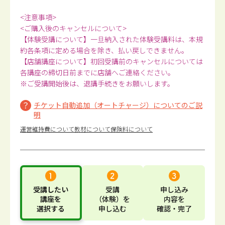
<注意事項>
<ご購入後のキャンセルについて>
【体験受講について】一旦納入された体験受講料は、本規
約各条項に定める場合を除き、払い戻しできません。
【店舗講座について】初回受講前のキャンセルについては
各講座の締切日前までに店舗へご連絡ください。
※ご受講開始後は、退講手続きをお願いします。
チケット自動追加（オートチャージ）についてのご説
明
運営維持費について
教材について
保険料について
受講したい
受講
申し込み
講座
を
（体験）
を
内容
を
選択する
申し込む
確認・完了