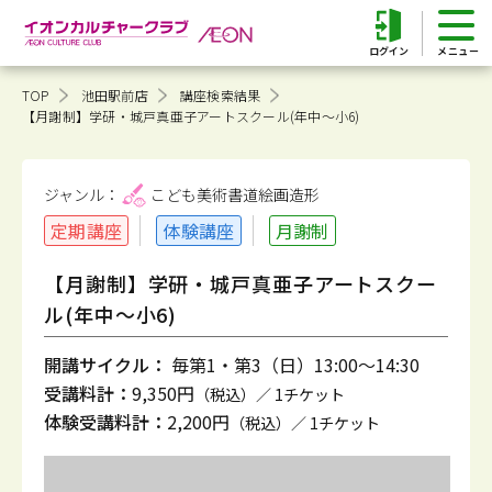
ログイン
TOP
池田駅前店
講座検索結果
【月謝制】学研・城戸真亜子アートスクール(年中～小6)
ジャンル：
こども美術書道
絵画造形
定期講座
体験講座
月謝制
【月謝制】学研・城戸真亜子アートスクー
ル(年中～小6)
開講サイクル：
毎第1・第3（日）13:00～14:30
受講料計：
9,350円
（税込）／ 1チケット
体験受講料計：
2,200円
（税込）／ 1チケット