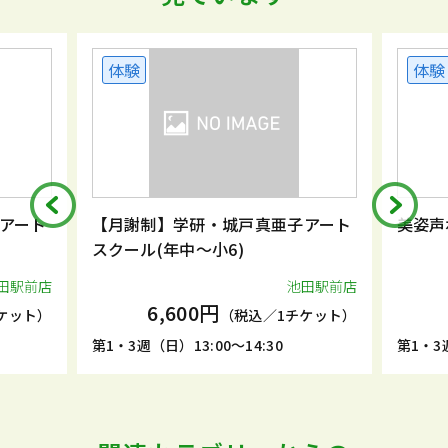
体験
体験
アート
【月謝制】学研・城戸真亜子アート
美姿声
スクール(年中～小6)
田駅前店
池田駅前店
6,600円
ケット）
（税込／1チケット）
第1・3週（日）13:00～14:30
第1・3週