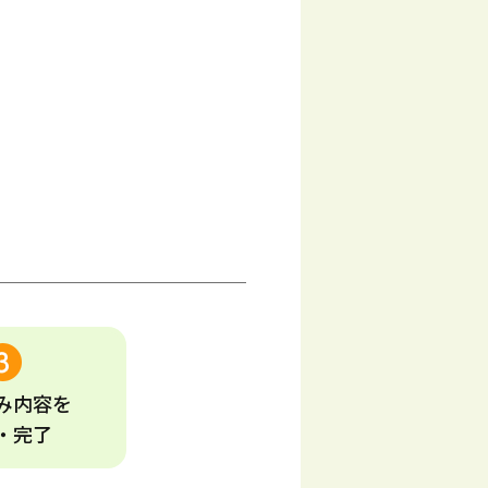
み
内容
を
・完了