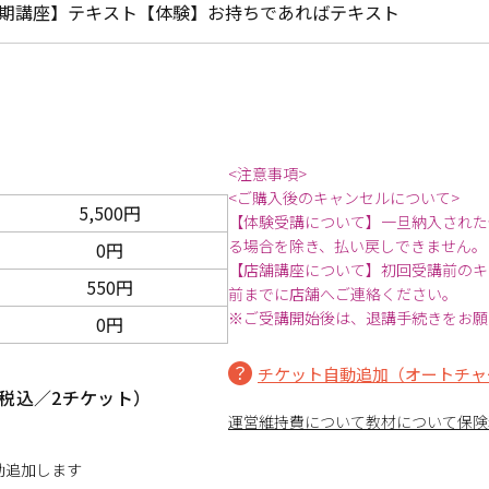
期講座】テキスト【体験】お持ちであればテキスト
<注意事項>
<ご購入後のキャンセルについて>
5,500円
【体験受講について】一旦納入された
る場合を除き、払い戻しできません。
0円
【店舗講座について】初回受講前のキ
550円
前までに店舗へご連絡ください。
※ご受講開始後は、退講手続きをお願
0円
チケット自動追加（オートチャ
税込／2チケット）
運営維持費について
教材について
保険
動追加します