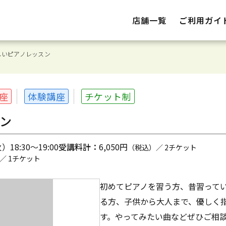
店舗一覧
ご利用ガイ
しいピアノレッスン
座
体験講座
チケット制
ン
18:30～19:00
受講料計：
6,050円
（税込）／ 2チケット
／ 1チケット
初めてピアノを習う方、昔習って
る方、子供から大人まで、優しく
す。やってみたい曲などぜひご相