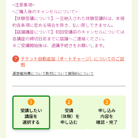
<注意事項>
<ご購入後のキャンセルについて>
【体験受講について】一旦納入された体験受講料は、本規
約各条項に定める場合を除き、払い戻しできません。
【店舗講座について】初回受講前のキャンセルについては
各講座の締切日前までに店舗へご連絡ください。
※ご受講開始後は、退講手続きをお願いします。
チケット自動追加（オートチャージ）についてのご説
明
運営維持費について
教材について
保険料について
受講したい
受講
申し込み
講座
を
（体験）
を
内容
を
選択する
申し込む
確認・完了