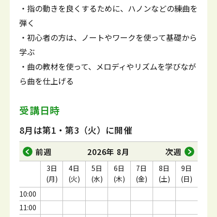
・指の動きを良くするために、ハノンなどの練曲を
弾く
・初心者の方は、ノートやワークを使って基礎から
学ぶ
・曲の教材を使って、メロディやリズムを学びなが
ら曲を仕上げる
受講日時
8月は第1・第3（火）に開催
前週
2026年 8月
次週
3日
4日
5日
6日
7日
8日
9日
(月)
(火)
(水)
(木)
(金)
(土)
(日)
10:00
11:00