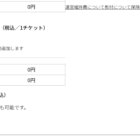
0円
運営維持費について
教材について
保険
（税込／1チケット）
動追加します
0円
0円
込）
も可能です。