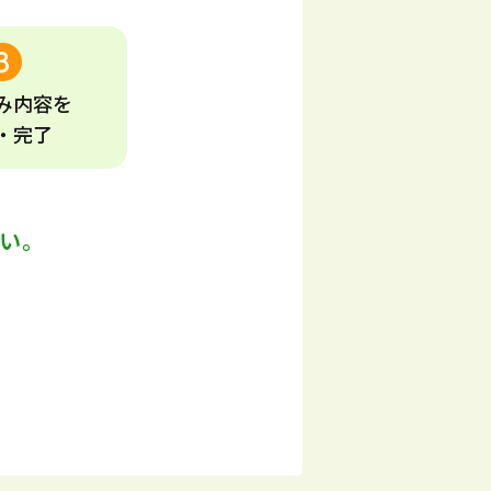
み
内容
を
・完了
い。