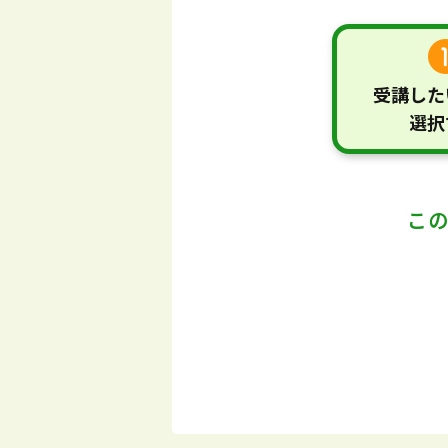
受講した
選択
こ