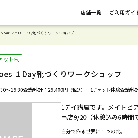
店舗一覧
ご利用ガイ
Loper Shoes １Day靴づくりワークショップ
ケット制
 Shoes １Day靴づくりワークショップ
0～16:30
受講料計：
26,400円
体験受講料
（税込）／ 1チケット
1デイ講座です。メイトピア店
事店9/20（休憩込み6時
自分で作る世界に１つの靴。