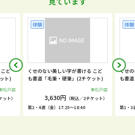
見ています
体験
体験
 こど
くせのない美しい字が書ける こど
くせの
ット)
も書道「毛筆・硬筆」(2チケット)
も書道
東松戸店
東松戸店
3,630円
ケット）
（税込／2チケット）
第2・4週（金）17:25～18:40
第1・3週