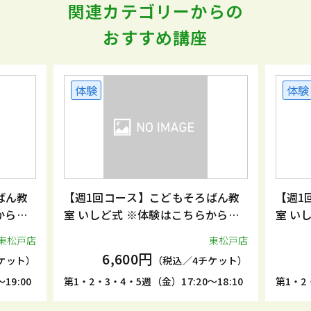
関連カテゴリーからの
おすすめ講座
体験
体験
ばん教
【週1回コース】こどもそろばん教
【週1
からお
室 いしど式 ※体験はこちらからお
室 い
申込みください。
申込み
東松戸店
東松戸店
6,600円
ケット）
（税込／4チケット）
19:00
第1・2・3・4・5週（金）17:20～18:10
第1・2