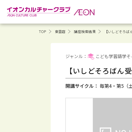
TOP
東雲店
講座検索結果
【いしどそろば
ジャンル：
こども学習語学そ
【いしどそろばん受
開講サイクル：
毎第4・第5（土）