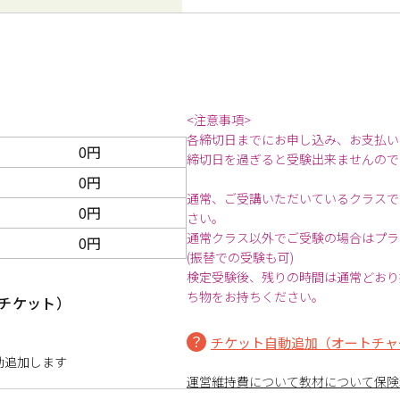
<注意事項>
各締切日までにお申し込み、お支払い
0円
締切日を過ぎると受験出来ませんので
0円
通常、ご受講いただいているクラスで
0円
さい。
通常クラス以外でご受験の場合はプラ
0円
(振替での受験も可)
検定受験後、残りの時間は通常どおり
ち物をお持ちください。
1チケット）
チケット自動追加（オートチャ
動追加します
運営維持費について
教材について
保険