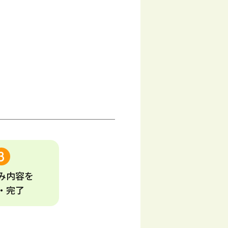
み
内容
を
・完了