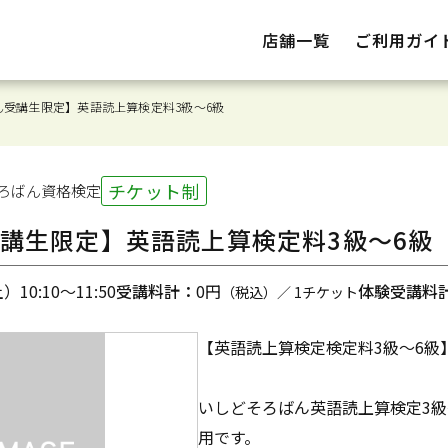
店舗一覧
ご利用ガイ
ん受講生限定】英語読上算検定料3級～6級
チケット制
ろばん
資格検定
講生限定】英語読上算検定料3級～6級
10:10～11:50
受講料計：
0円
体験受講料
（税込）／ 1チケット
【英語読上算検定検定料3級～6級
いしどそろばん英語読上算検定3級
用です。