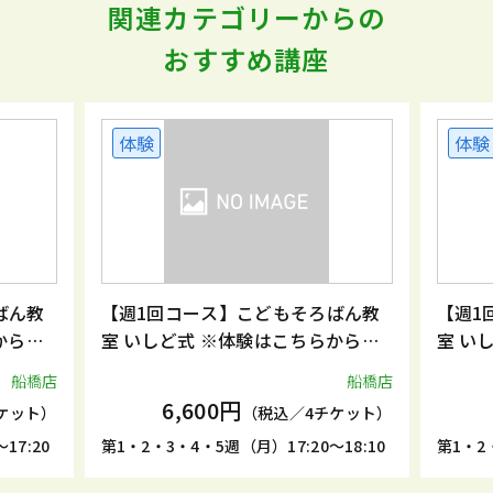
関連カテゴリーからの
おすすめ講座
体験
体験
ばん教
【週1回コース】こどもそろばん教
【週1
からお
室 いしど式 ※体験はこちらからお
室 い
申込みください。
申込み
船橋店
船橋店
6,600円
ケット）
（税込／4チケット）
17:20
第1・2・3・4・5週（月）17:20～18:10
第1・2