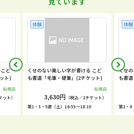
見ています
体験
体験
 こど
くせのない美しい字が書ける こど
くせの
ット)
も書道「毛筆・硬筆」(2チケット)
も書道
船橋店
船橋店
3,630円
ケット）
（税込／2チケット）
5
第1・3・5週（土）16:55～18:10
第2・4・