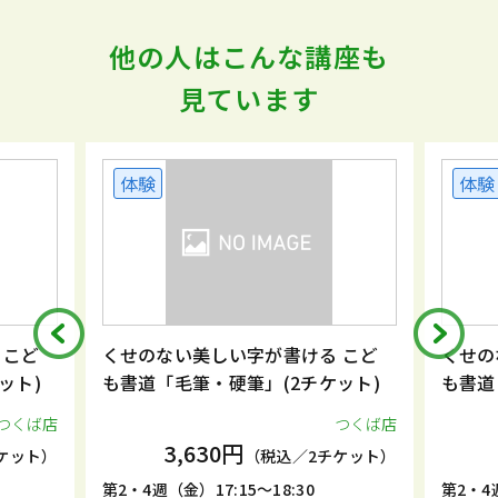
他の人はこんな講座も
見ています
体験
体験
 こど
くせのない美しい字が書ける こど
くせの
ット)
も書道「毛筆・硬筆」(2チケット)
も書道
つくば店
つくば店
3,630円
ケット）
（税込／2チケット）
第2・4週（金）17:15～18:30
第2・4週