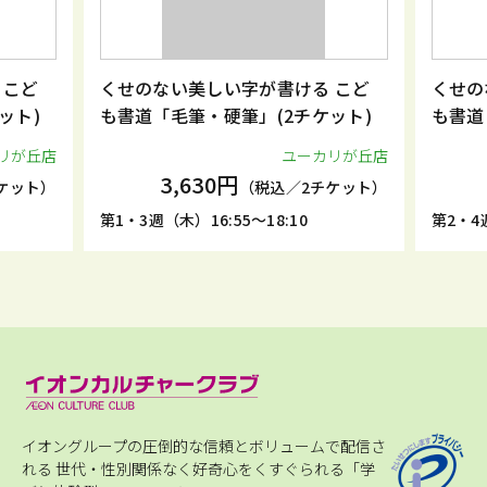
 こど
くせのない美しい字が書ける こど
くせの
ット)
も書道「毛筆・硬筆」(2チケット)
も書道
リが丘店
ユーカリが丘店
3,630円
ケット）
（税込／2チケット）
第1・3週（木）16:55～18:10
第2・4週
イオングループの圧倒的な信頼とボリュームで配信さ
れる
世代・性別関係なく好奇心をくすぐられる「学