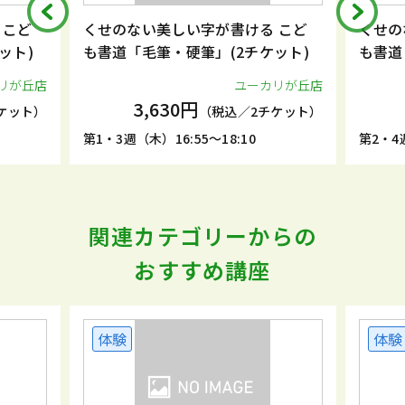
 こど
くせのない美しい字が書ける こど
くせの
ット)
も書道「毛筆・硬筆」(2チケット)
も書道
リが丘店
ユーカリが丘店
3,630円
ケット）
（税込／2チケット）
第1・3週（木）16:55～18:10
第2・4週
関連カテゴリーからの
おすすめ講座
体験
体験