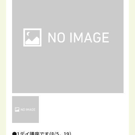
●1デイ講座です(8/5，19）