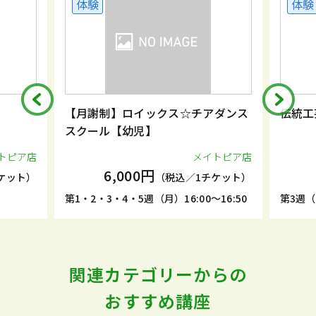
体験
体験
【月謝制】ロイックス☆チアダンス
伝統工
スクール【幼児】
トピア店
メイトピア店
6,000円
ケット）
（税込／1チケット）
第1・2・3・4・5週（月）16:00～16:50
第3週（土
関連カテゴリーからの
おすすめ講座