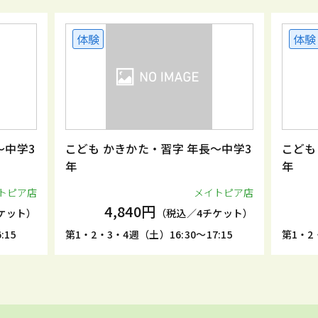
体験
体験
～中学3
こども かきかた・習字 年長～中学3
こども
年
年
トピア店
メイトピア店
4,840円
ケット）
（税込／4チケット）
:15
第1・2・3・4週（土）16:30～17:15
第1・2・