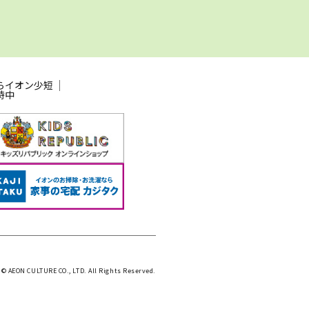
らイオン少短
時中
 © AEON CULTURE CO., LTD. All Rights Reserved.