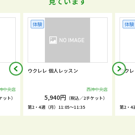
見ています
体験
体験
ウクレレ 個人レッスン
ウクレ
神中央店
西神中央店
5,940円
ケット）
（税込／2チケット）
第2・4週（月）11:05～11:35
第2・4週