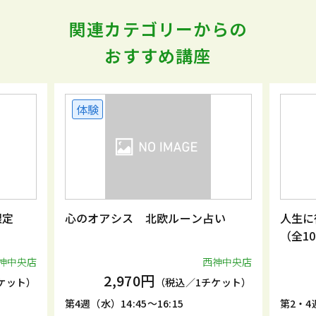
関連カテゴリーからの
おすすめ講座
体験
限定
心のオアシス 北欧ルーン占い
人生に
（全1
神中央店
西神中央店
2,970円
ケット）
（税込／1チケット）
第4週（水）14:45～16:15
第2・4週