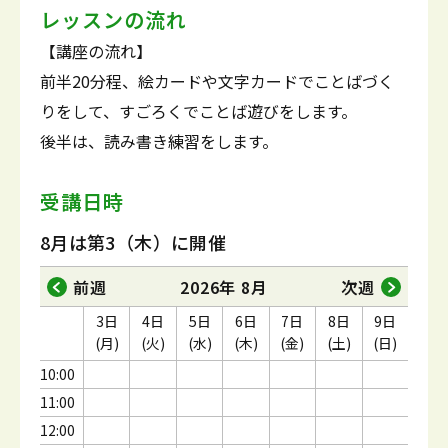
レッスンの流れ
【講座の流れ】
前半20分程、絵カードや文字カードでことばづく
りをして、すごろくでことば遊びをします。
後半は、読み書き練習をします。
受講日時
8月は第3（木）に開催
前週
2026年 8月
次週
3日
4日
5日
6日
7日
8日
9日
(月)
(火)
(水)
(木)
(金)
(土)
(日)
10:00
11:00
12:00