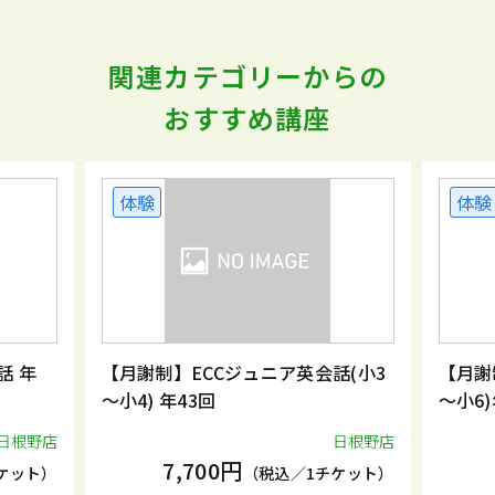
関連カテゴリーからの
おすすめ講座
体験
体験
話 年
【月謝制】ECCジュニア英会話(小3
【月謝
～小4) 年43回
～小6)
日根野店
日根野店
7,700円
ケット）
（税込／1チケット）