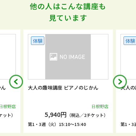
他の人はこんな講座も
見ています
体験
体験
かん
大人の趣味講座 ピアノのじかん
大人の
日根野店
日根野店
5,940円
ケット）
（税込／2チケット）
第1・3週（火）15:10～15:40
第1・3週