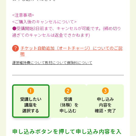
<注意事項>
<ご購入後のキャンセルについて>
●受講開始3日前まで、キャンセルが可能です。(締め切り
過ぎてのキャンセルは返金できかねます)
チケット自動追加（オートチャージ）についてのご説
明
運営維持費について
教材について
保険料について
受講したい
受講
申し込み
講座
を
（体験）
を
内容
を
選択する
申し込む
確認・完了
申し込みボタンを押して
申し込み内容を入