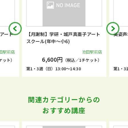
アート
【月謝制】学研・城戸真亜子アート
美姿声
スクール(年中～小6)
田駅前店
池田駅前店
6,600円
ケット）
（税込／1チケット）
第1・3週（日）13:00～14:30
第1・3週
関連カテゴリーからの
おすすめ講座