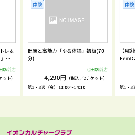
体験
体験
トレ＆
健康と高能力「ゆる体操」初級(70
【月謝
ス」
分)
Fem
田駅前店
池田駅前店
4,290円
ケット）
（税込／2チケット）
第1・3週（金）13:00～14:10
第1・3週