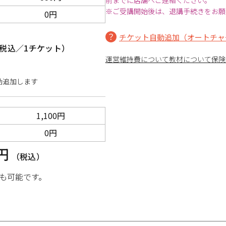
前までに店舗へご連絡ください。
※ご受講開始後は、退講手続きをお願
0円
チケット自動追加（オートチャ
税込／1チケット）
運営維持費について
教材について
保険
動追加します
1,100円
0円
0円
（税込）
も可能です。