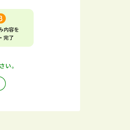
み
内容
を
・完了
さい。