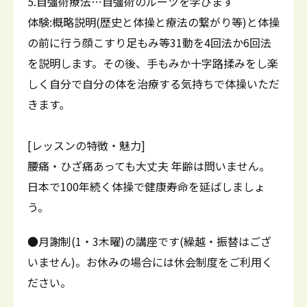
5.自彊術療法…自彊術のルーツを学びます
体験:概略説明(歴史と体操と療法の繋がり等)と体操
の前に行う顔こすり足もみ等31動を4回法か6回法
を説明します。その後、手もみか十字路揉みをし楽
しく自分で自分の体を治療する気持ちで体操いただ
きます。
[レッスンの特徴・魅力]
腰痛・ひざ痛あっても大丈夫 年齢は問いません。
日本で100年続く体操で健康寿命を延ばしましょ
う。
●月謝制(1・3木曜)の講座です(繰越・振替はござ
いません)。お休みの場合には休会制度をご利用く
ださい。