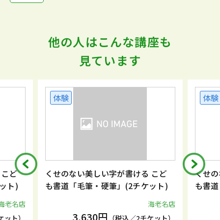
他の人はこんな講座も
見ています
体験
体験
 こど
くせのない美しい字が書ける こど
くせの
ット)
も書道「毛筆・硬筆」(2チケット)
も書道
海老名店
海老名店
3,630円
ケット）
（税込／2チケット）