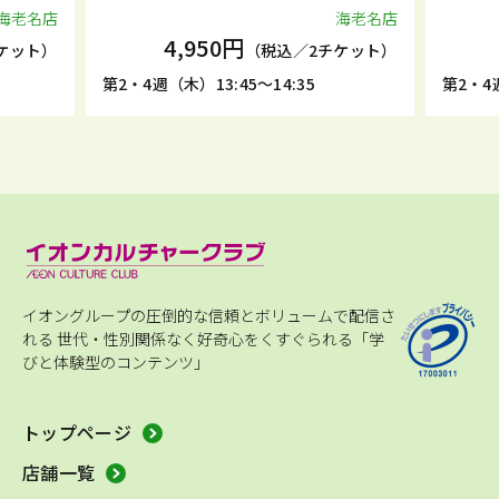
海老名店
海老名店
4,950円
ケット）
（税込／2チケット）
第2・4週（木）13:45～14:35
第2・4週
イオングループの圧倒的な信頼とボリュームで配信さ
れる
世代・性別関係なく好奇心をくすぐられる「学
びと体験型のコンテンツ」
トップページ
店舗一覧