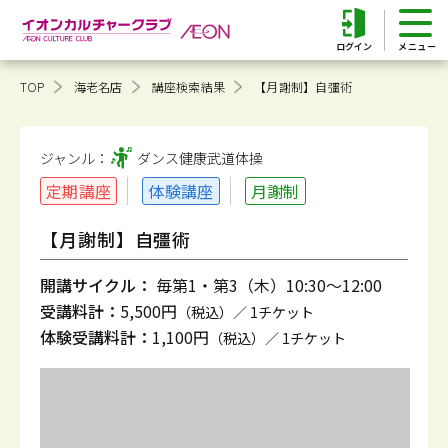
ログイン
TOP
海老名店
講座検索結果
【月謝制】自彊術
ジャンル：
ダンス健康
武道体操
定期講座
体験講座
月謝制
【月謝制】自彊術
開講サイクル：
毎第1・第3（木）10:30～12:00
受講料計：
5,500円
（税込）／ 1チケット
体験受講料計：
1,100円
（税込）／ 1チケット