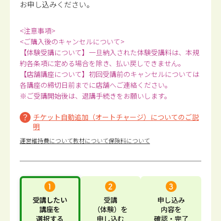
お申し込みください。
<注意事項>
<ご購入後のキャンセルについて>
【体験受講について】一旦納入された体験受講料は、本規
約各条項に定める場合を除き、払い戻しできません。
【店舗講座について】初回受講前のキャンセルについては
各講座の締切日前までに店舗へご連絡ください。
※ご受講開始後は、退講手続きをお願いします。
チケット自動追加（オートチャージ）についてのご説
明
運営維持費について
教材について
保険料について
受講したい
受講
申し込み
講座
を
（体験）
を
内容
を
選択する
申し込む
確認・完了