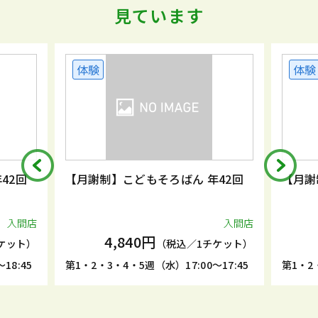
見ています
体験
体験
42回
【月謝制】こどもそろばん 年42回
【月謝
入間店
入間店
4,840円
ケット）
（税込／1チケット）
18:45
第1・2・3・4・5週（水）17:00～17:45
第1・2