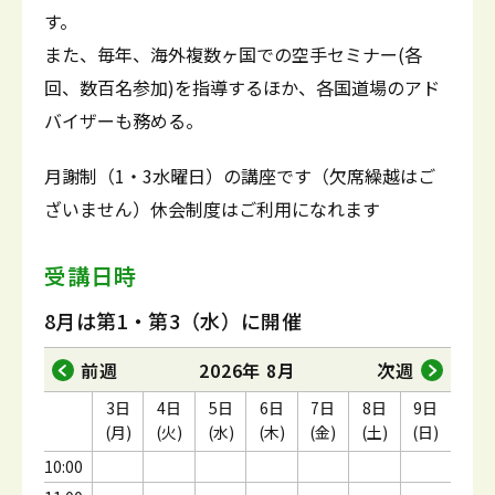
す。
また、毎年、海外複数ヶ国での空手セミナー(各
回、数百名参加)を指導するほか、各国道場のアド
バイザーも務める。
月謝制（1・3水曜日）の講座です（欠席繰越はご
ざいません）休会制度はご利用になれます
受講日時
8月は第1・第3（水）に開催
前週
2026年 8月
次週
3日
4日
5日
6日
7日
8日
9日
(月)
(火)
(水)
(木)
(金)
(土)
(日)
10:00