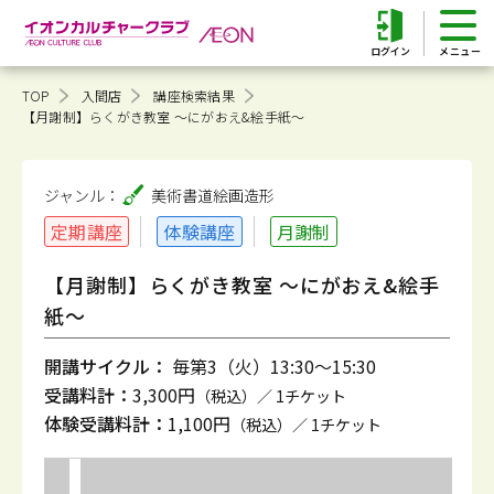
ログイン
TOP
入間店
講座検索結果
【月謝制】らくがき教室 ～にがおえ&絵手紙～
ジャンル：
美術書道
絵画造形
定期講座
体験講座
月謝制
【月謝制】らくがき教室 ～にがおえ&絵手
紙～
開講サイクル：
毎第3（火）13:30～15:30
受講料計：
3,300円
（税込）／ 1チケット
体験受講料計：
1,100円
（税込）／ 1チケット