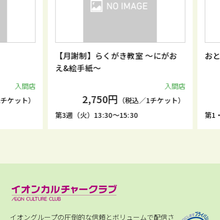
【月謝制】らくがき教室 ～にがお
おとな
え&絵手紙～
入間店
入間店
2,750円
ケット）
（税込／1チケット）
第3週（火）13:30～15:30
第1・3週
イオングループの圧倒的な信頼とボリュームで配信さ