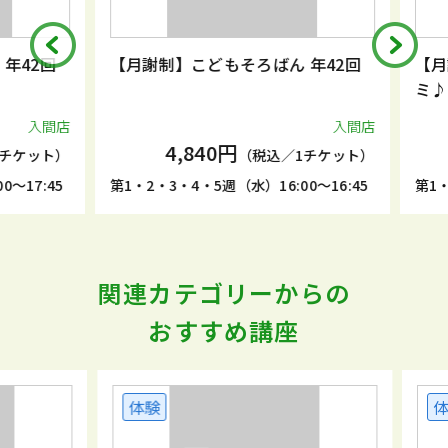
42回
【月謝制】こどもそろばん 年42回
【月謝
ミ♪キ
入間店
入間店
4,840円
ケット）
（税込／1チケット）
17:45
第1・2・3・4・5週（水）16:00～16:45
第1・3週
関連カテゴリーからの
おすすめ講座
体験
体験