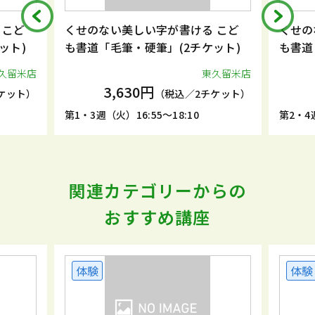
 こど
くせのない美しい字が書ける こど
くせの
ット)
も書道「毛筆・硬筆」(2チケット)
も書道
久留米店
東久留米店
3,630円
ケット）
（税込／2チケット）
第1・3週（火）16:55～18:10
第2・4週
関連カテゴリーからの
おすすめ講座
体験
体験