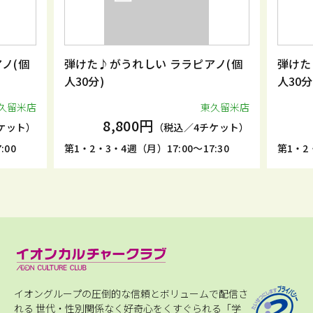
ノ(個
弾けた♪がうれしい ララピアノ(個
弾けた
人30分)
人30分
久留米店
東久留米店
8,800円
ケット）
（税込／4チケット）
:00
第1・2・3・4週（月）17:00～17:30
第1・2・
イオングループの圧倒的な信頼とボリュームで配信さ
れる
世代・性別関係なく好奇心をくすぐられる「学