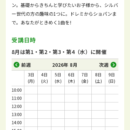
ン。基礎からきちんと学びたいお子様から、シルバ
ー世代の方の趣味の1つに。ドレミからショパンま
で。あなたがときめく1曲を!
受講日時
8月は第1・第2・第3・第4（水）に開催
前週
2026年 8月
次週
3日
4日
5日
6日
7日
8日
9日
(月)
(火)
(水)
(木)
(金)
(土)
(日)
10:00
11:00
12:00
13:00
14:00