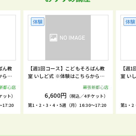
体験
もそろばん教
【週1回コース】こどもそろばん教
はこちらからお
室 いしど式 ※体験はこちらからお
申込みください。
幕張新都心店
幕張新都心店
6,600円
込／4チケット）
（税込／4チケット）
6:30～17:20
第1・2・3・4・5週（月）17:20～18:10