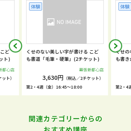
体験
体
る こど
くせのない美しい字が書ける こど
くせ
ケット)
も書きかた教室「硬筆のみ」
も書
張新都心店
幕張新都心店
3,300円
チケット）
（税込／2チケット）
第2・4週（金）16:45～17:35
第2・
関連カテゴリーからの
おすすめ講座