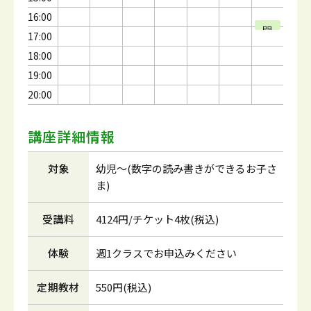
16:00
開
開
開
開
17:00
催
催
催
催
18:00
19:00
20:00
講座詳細情報
対象
幼児～(数字の読み書きができるお子さ
ま)
受講料
4124円/チケット4枚(税込)
体験
週1クラスでお申込みください
定期教材
550円(税込)