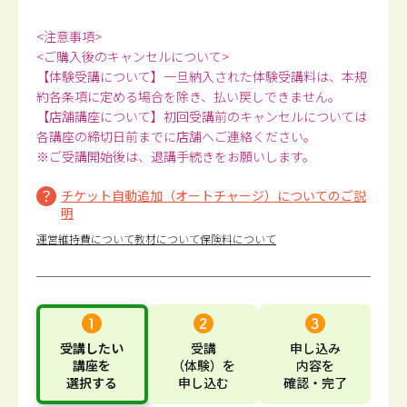
<注意事項>
<ご購入後のキャンセルについて>
【体験受講について】一旦納入された体験受講料は、本規
約各条項に定める場合を除き、払い戻しできません。
【店舗講座について】初回受講前のキャンセルについては
各講座の締切日前までに店舗へご連絡ください。
※ご受講開始後は、退講手続きをお願いします。
チケット自動追加（オートチャージ）についてのご説
明
運営維持費について
教材について
保険料について
受講したい
受講
申し込み
講座
を
（体験）
を
内容
を
選択する
申し込む
確認・完了