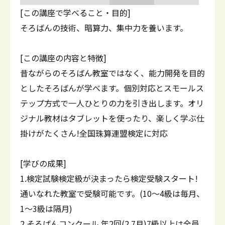
[この講座で学べること・目的]
そろばんの技術、暗算力、集中力を養います。
[この講座の内容と特徴]
昔ながらのそろばん教室ではなく、能力開発を目的
としたそろばんが学べます。個別対応とスモールス
テップ方式で一人ひとりの力を引き出します。オリ
ジナル教材はタブレットを使ったり、楽しく学ぶ仕
掛けがたくさん!全国珠算連盟検定に対応
[学びの成果]
1.検定試験検定級が決まったら検定受験スタート!
通いなれた教室で受験可能です。(10～4級は毎月、
1～3級は隔月)
2.そろばんコンクール 年2回(2.7月)7級以上は全員