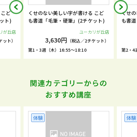
字が書ける こど
くせのない美しい字が書ける こど
筆」(2チケット)
も書道「毛筆・硬筆」(2チケット)
ユーカリが丘店
ユーカリが丘店
3,630円
（税込／2チケット）
（税込／2チケット）
5～18:10
第2・4週（木）15:30～16:45
関連カテゴリーからの
おすすめ講座
体験