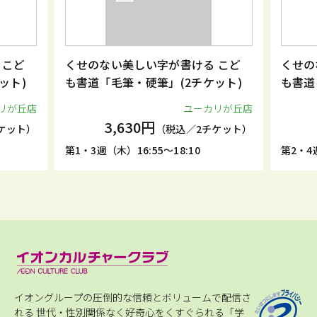
い字が書ける こど
くせのない美しい字が書ける こど
硬筆」(2チケット)
も書道「毛筆・硬筆」(2チケット)
ユーカリが丘店
ユーカリが丘
0円
3,630円
（税込／2チケット）
（税込／2チケット
:55～18:10
第2・4週（木）15:30～16:45
イオングループの圧倒的な信頼とボリュームで配信さ
れる
世代・性別関係なく好奇心をくすぐられる「学